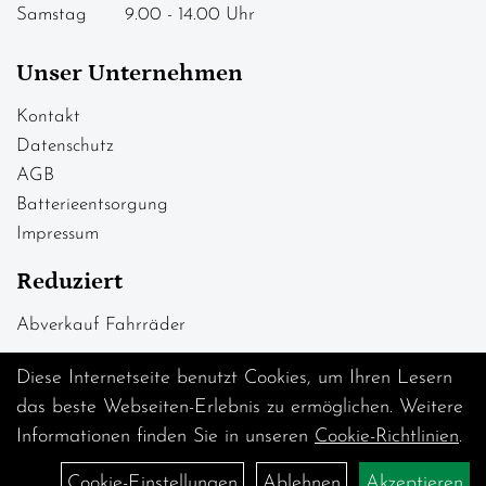
Samstag 9.00 - 14.00 Uhr
Unser Unternehmen
Kontakt
Datenschutz
AGB
Batterieentsorgung
Impressum
Reduziert
Abverkauf Fahrräder
Diese Internetseite benutzt Cookies, um Ihren Lesern
das beste Webseiten-Erlebnis zu ermöglichen. Weitere
Informationen finden Sie in unseren
Cookie-Richtlinien
.
Cookie-Einstellungen
Ablehnen
Akzeptieren