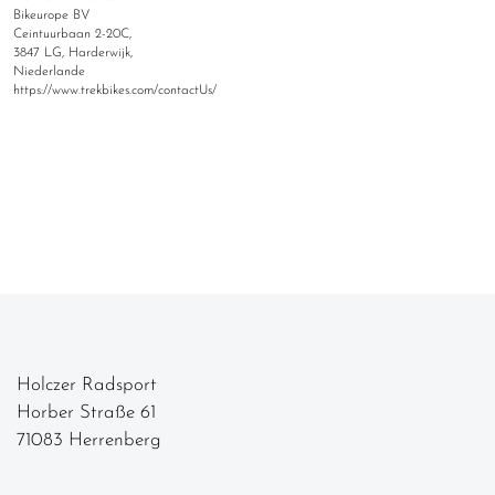
Bikeurope BV
Ceintuurbaan 2-20C,
3847 LG, Harderwijk,
Niederlande
https://www.trekbikes.com/contactUs/
Holczer Radsport
Horber Straße 61
71083 Herrenberg