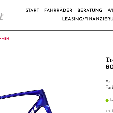
START
FAHRRÄDER
BERATUNG
W
LEASING/FINANZIER
HMEN
Tr
60
Art
Far
li
pro S