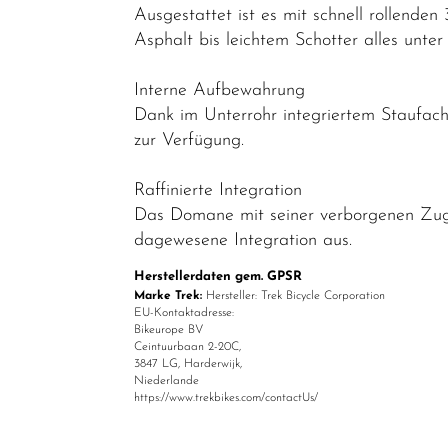
Ausgestattet ist es mit schnell rollende
Asphalt bis leichtem Schotter alles unte
Interne Aufbewahrung
Dank im Unterrohr integriertem Staufa
zur Verfügung.
Raffinierte Integration
Das Domane mit seiner verborgenen Zug-
dagewesene Integration aus.
Herstellerdaten gem. GPSR
Marke Trek:
Hersteller: Trek Bicycle Corporation
EU-Kontaktadresse:
Bikeurope BV
Ceintuurbaan 2-20C,
3847 LG, Harderwijk,
Niederlande
https://www.trekbikes.com/contactUs/