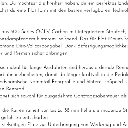
len. Du möchtest die Freiheit haben, dir ein perfektes En
auchst du eine Plattform mit den besten verfügbaren Techn
.
 aus 500 Series OCLV Carbon mit integriertem Staufach, 
ionsdämpfendem hinterem IsoSpeed. Das für Flat Mount-S
omane Disc-Vollcarbongabel. Dank Befestigungsmöglichkeit
r und Riemen sicher anbringen.
h ideal für lange Ausfahrten und herausfordernde Rennen.
bahnunebenheiten, damit du länger kraftvoll in die Pedale
odynamische Kammtail-Rohrprofile und hintere IsoSpeed-K
gen Rennrad.
 eignet sich sowohl für ausgedehnte Ganztagesabenteuer als
die Reifenfreiheit von bis zu 38 mm helfen, ermüdende St
gefühl zu entschärfen.
tet vielseitigen Platz zur Unterbringung von Werkzeug und 