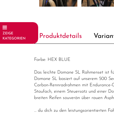
ZEIGE
Produktdetails
Varian
KATEGORIEN
Fahrräder
Elektrofahrräder
Farbe: HEX BLUE
Trekking &
Das leichte Domane SL Rahmenset ist für
Fitness
Domane SL basiert auf unserem 500 Ser
Bikes
Carbon-Rennradrahmen mit Endurance-Ge
Cityräder
Staufach, einem Steuersatz und einer Do
breiten Reifen souverän über rauen Asph
Kinder &
Jugendfahrräder
… du dich zu den leistungsorientierten Fa