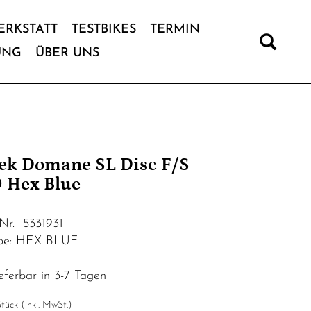
ERKSTATT
TESTBIKES
TERMIN
UNG
ÜBER UNS
ek Domane SL Disc F/S
 Hex Blue
.Nr. 5331931
be: HEX BLUE
eferbar in 3-7 Tagen
tück (inkl. MwSt.)