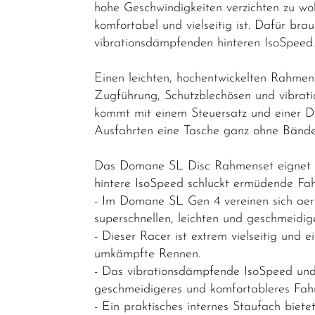
Rennräder -
hohe Geschwindigkeiten verzichten zu wol
Gravelbikes
komfortabel und vielseitig ist. Dafür br
vibrationsdämpfenden hinteren IsoSpeed
- Reiseräder
Cyclocross-
Einen leichten, hochentwickelten Rahmen
Bikes
Zugführung, Schutzblechösen und vibrat
kommt mit einem Steuersatz und einer D
Performance
Ausfahrten eine Tasche ganz ohne Bände
&
Endurance
Das Domane SL Disc Rahmenset eignet sic
Gravel
hintere IsoSpeed schluckt ermüdende Fahr
- Im Domane SL Gen 4 vereinen sich aer
Rahmen
superschnellen, leichten und geschmeidi
Reiseräder
- Dieser Racer ist extrem vielseitig und
umkämpfte Rennen.
Triathlon-
- Das vibrationsdämpfende IsoSpeed und 
Bikes
geschmeidigeres und komfortableres Fahr
Mountainbikes
- Ein praktisches internes Staufach bie