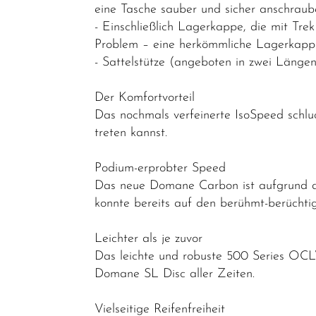
eine Tasche sauber und sicher anschraube
Lastenräder
- Einschließlich Lagerkappe, die mit Tre
S-Pedelec
Problem – eine herkömmliche Lagerkappe 
- Sattelstütze (angeboten in zwei Längen 
Abverkauf
Reduzierte
Der Komfortvorteil
Artikel
Das nochmals verfeinerte IsoSpeed schlu
treten kannst.
Podium-erprobter Speed
Das neue Domane Carbon ist aufgrund der
konnte bereits auf den berühmt-berüchti
Leichter als je zuvor
Das leichte und robuste 500 Series OCL
Domane SL Disc aller Zeiten.
Vielseitige Reifenfreiheit