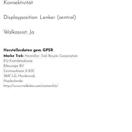
Konnektivität
Displayposition: Lenker (zentral)
Walkassist: Ja
Herstellerdaten gem. GPSR
Marke Trek:
Hersteller: Trek Bicycle Corporation
EU-Kontaktadresse:
Bikeurope BV
Ceintuurbaan 2-20C,
3847 LG, Harderwijk,
Niederlande
https://www.trekbikes.com/contactUs/