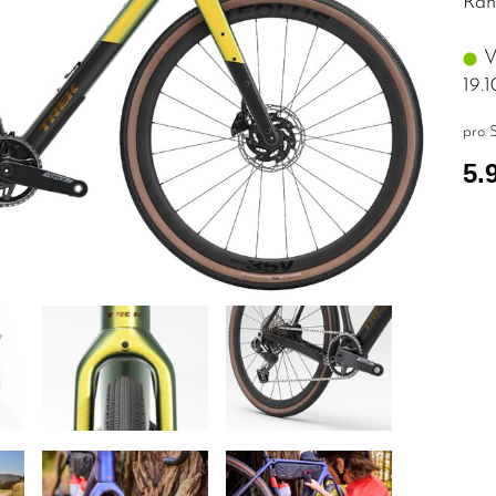
Rah
Vo
19.
pro S
5.