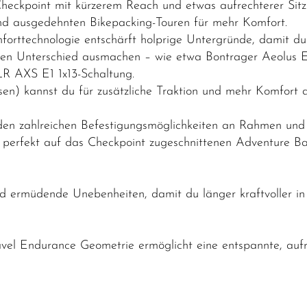
heckpoint mit kürzerem Reach und etwas aufrechterer Sitz
 und ausgedehnten Bikepacking-Touren für mehr Komfort.
rttechnologie entschärft holprige Untergründe, damit du l
en Unterschied ausmachen – wie etwa Bontrager Aeolus E
LR AXS E1 1x13-Schaltung.
en) kannst du für zusätzliche Traktion und mehr Komfort
n zahlreichen Befestigungsmöglichkeiten an Rahmen und G
perfekt auf das Checkpoint zugeschnittenen Adventure Bag
d ermüdende Unebenheiten, damit du länger kraftvoller in 
el Endurance Geometrie ermöglicht eine entspannte, aufre