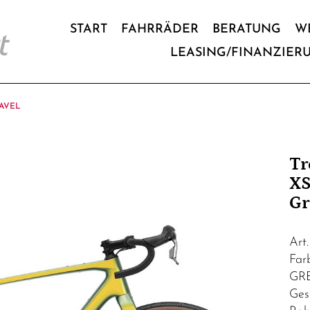
START
FAHRRÄDER
BERATUNG
W
LEASING/FINANZIER
AVEL
Tr
XS
Gr
Art
Fa
GR
Ges