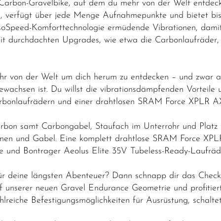
Carbon-Gravelbike, auf dem du mehr von der Welt entdecke
, verfügt über jede Menge Aufnahmepunkte und bietet bis
soSpeed-Komforttechnologie ermüdende Vibrationen, dami
it durchdachten Upgrades, wie etwa die Carbonlaufräder, 
mehr von der Welt um dich herum zu entdecken – und zwar a
ewachsen ist. Du willst die vibrationsdämpfenden Vorteile
rbonlaufrädern und einer drahtlosen SRAM Force XPLR AX
on samt Carbongabel, Staufach im Unterrohr und Platz 
men und Gabel. Eine komplett drahtlose SRAM Force XPLR
e und Bontrager Aeolus Elite 35V Tubeless-Ready-Laufräd
für deine längsten Abenteuer? Dann schnapp dir das Chec
f unserer neuen Gravel Endurance Geometrie und profitier
ahlreiche Befestigungsmöglichkeiten für Ausrüstung, schal