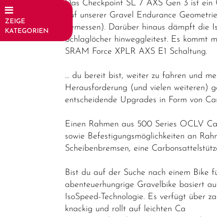
Das Checkpoint SL 7 AXS Gen 3 ist ein 
auf unserer Gravel Endurance Geometrie
ZEIGE
gemessen). Darüber hinaus dämpft die I
KATEGORIEN
Schlaglöcher hinweggleitest. Es kommt m
Fahrräder
SRAM Force XPLR AXS E1 Schaltung.
Elektrofahrräder
… du bereit bist, weiter zu fahren und 
Trekking &
Herausforderung (und vielen weiteren) g
Fitness
entscheidende Upgrades in Form von Ca
Bikes
Einen Rahmen aus 500 Series OCLV Carb
Cityräder
sowie Befestigungsmöglichkeiten an Rah
Kinder &
Scheibenbremsen, eine Carbonsattelstütz
Jugendfahrräder
Bist du auf der Suche nach einem Bike 
Rennräder -
abenteuerhungrige Gravelbike basiert au
Gravelbikes
IsoSpeed-Technologie. Es verfügt über z
- Reiseräder
knackig und rollt auf leichten Ca