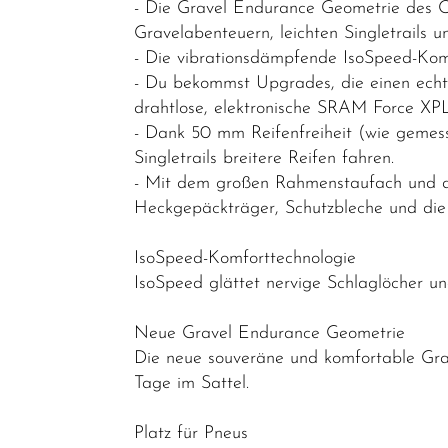
- Die Gravel Endurance Geometrie des C
Cyclocross-
Gravelabenteuern, leichten Singletrails
Bikes
- Die vibrationsdämpfende IsoSpeed-Komfo
Performance
- Du bekommst Upgrades, die einen echt
&
drahtlose, elektronische SRAM Force XP
Endurance
- Dank 50 mm Reifenfreiheit (wie gemess
Singletrails breitere Reifen fahren.
Gravel
- Mit dem großen Rahmenstaufach und de
Rahmen
Heckgepäckträger, Schutzbleche und die 
Reiseräder
IsoSpeed-Komforttechnologie
Triathlon-
IsoSpeed glättet nervige Schlaglöcher un
Bikes
Neue Gravel Endurance Geometrie
Mountainbikes
Die neue souveräne und komfortable Grav
Lastenräder
Tage im Sattel.
S-Pedelec
Platz für Pneus