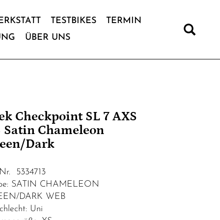
ERKSTATT
TESTBIKES
TERMIN
UNG
ÜBER UNS
ek Checkpoint SL 7 AXS
 Satin Chameleon
een/Dark
.Nr. 5334713
rbe: SATIN CHAMELEON
EEN/DARK WEB
chlecht: Uni