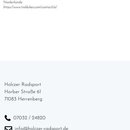
Niederlande
https://www.trekbikes.com/contactUs/
Holczer Radsport
Horber Straße 61
71083 Herrenberg
07032 / 24820
info@holczer-radsport.de