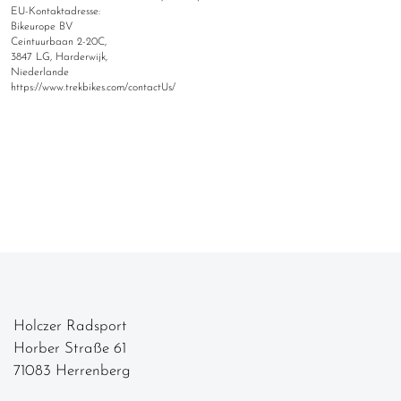
EU-Kontaktadresse:
Bikeurope BV
Ceintuurbaan 2-20C,
3847 LG, Harderwijk,
Niederlande
https://www.trekbikes.com/contactUs/
Holczer Radsport
Horber Straße 61
71083 Herrenberg