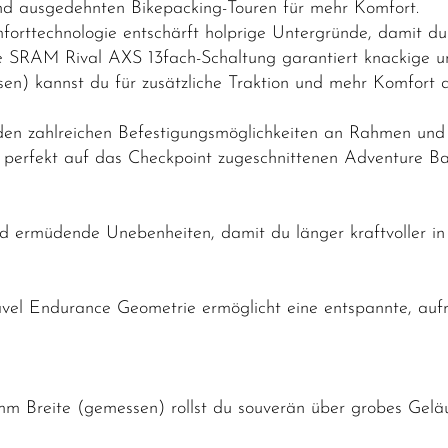
 und ausgedehnten Bikepacking-Touren für mehr Komfort.
rttechnologie entschärft holprige Untergründe, damit du l
che SRAM Rival AXS 13fach-Schaltung garantiert knackige 
en) kannst du für zusätzliche Traktion und mehr Komfort au
n zahlreichen Befestigungsmöglichkeiten an Rahmen und G
perfekt auf das Checkpoint zugeschnittenen Adventure Bag
d ermüdende Unebenheiten, damit du länger kraftvoller in 
el Endurance Geometrie ermöglicht eine entspannte, aufre
 mm Breite (gemessen) rollst du souverän über grobes Geläu