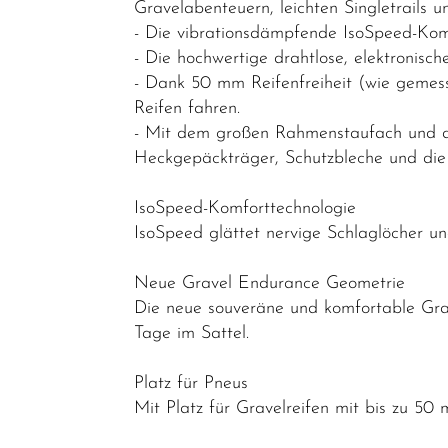
Gravelabenteuern, leichten Singletrails
Bikes
- Die vibrationsdämpfende IsoSpeed-Komfo
Performance
- Die hochwertige drahtlose, elektronis
&
- Dank 50 mm Reifenfreiheit (wie gemess
Endurance
Reifen fahren.
- Mit dem großen Rahmenstaufach und de
Gravel
Heckgepäckträger, Schutzbleche und die 
Rahmen
IsoSpeed-Komforttechnologie
Reiseräder
IsoSpeed glättet nervige Schlaglöcher un
Triathlon-
Bikes
Neue Gravel Endurance Geometrie
Die neue souveräne und komfortable Grav
Mountainbikes
Tage im Sattel.
Lastenräder
Platz für Pneus
S-Pedelec
Mit Platz für Gravelreifen mit bis zu 50
Abverkauf