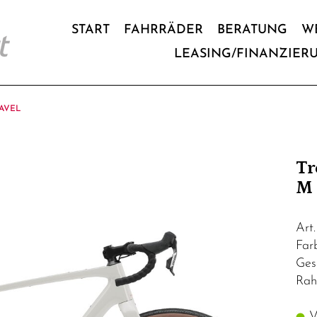
START
FAHRRÄDER
BERATUNG
W
LEASING/FINANZIER
AVEL
Tr
M 
Art
Far
Ges
Rah
Vo