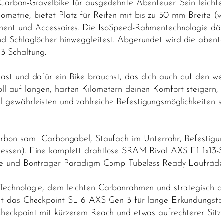
arbon-Gravelbike für ausgedehnte Abenteuer. Sein leicht
ometrie, bietet Platz für Reifen mit bis zu 50 mm Breite
ment und Accessoires. Die IsoSpeed-Rahmentechnologie dä
 Schlaglöcher hinweggleitest. Abgerundet wird die abent
3-Schaltung.
ast und dafür ein Bike brauchst, das dich auch auf den w
oll auf langen, harten Kilometern deinen Komfort steigern,
l gewährleisten und zahlreiche Befestigungsmöglichkeiten
on samt Carbongabel, Staufach im Unterrohr, Befestig
essen). Eine komplett drahtlose SRAM Rival AXS E1 1x13-S
ze und Bontrager Paradigm Comp Tubeless-Ready-Laufräde
Technologie, dem leichten Carbonrahmen und strategisch
st das Checkpoint SL 6 AXS Gen 3 für lange Erkundungst
heckpoint mit kürzerem Reach und etwas aufrechterer Sitz