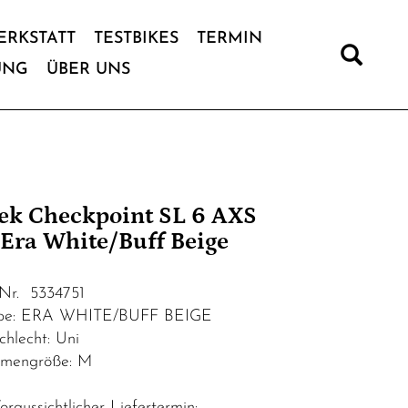
ERKSTATT
TESTBIKES
TERMIN
UNG
ÜBER UNS
ek Checkpoint SL 6 AXS
Era White/Buff Beige
.Nr. 5334751
be: ERA WHITE/BUFF BEIGE
chlecht: Uni
mengröße: M
raussichtlicher Liefertermin: