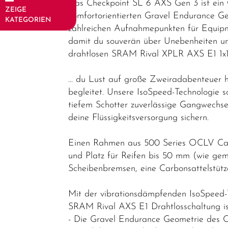
Das Checkpoint SL 6 AXS Gen 3 ist ein C
ZEIGE
komfortorientierten Gravel Endurance Ge
KATEGORIEN
zahlreichen Aufnahmepunkten für Equip
Fahrräder
damit du souverän über Unebenheiten und
drahtlosen SRAM Rival XPLR AXS E1 1x1
Elektrofahrräder
Trekking &
… du Lust auf große Zweiradabenteuer h
Fitness
begleitet. Unsere IsoSpeed-Technologie s
tiefem Schotter zuverlässige Gangwechse
Bikes
deine Flüssigkeitsversorgung sichern.
Cityräder
Kinder &
Einen Rahmen aus 500 Series OCLV Carb
und Platz für Reifen bis 50 mm (wie gem
Jugendfahrräder
Scheibenbremsen, eine Carbonsattelstüt
Rennräder -
Gravelbikes
Mit der vibrationsdämpfenden IsoSpeed-
- Reiseräder
SRAM Rival AXS E1 Drahtlosschaltung i
- Die Gravel Endurance Geometrie des C
Cyclocross-