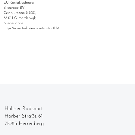
EU-Kontaktadresse:
Bikeurope BV
Ceintuurbaan 2-20C,
3847 LG, Harderwijk,
Niederlande
https://www.trekbikes.com/contactUs/
Holczer Radsport
Horber Straße 61
71083 Herrenberg