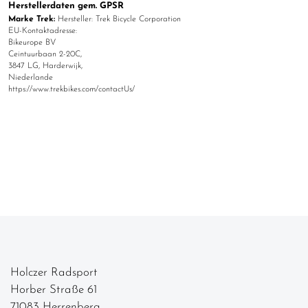
Herstellerdaten gem. GPSR
Marke Trek:
Hersteller: Trek Bicycle Corporation
EU-Kontaktadresse:
Bikeurope BV
Ceintuurbaan 2-20C,
3847 LG, Harderwijk,
Niederlande
https://www.trekbikes.com/contactUs/
Holczer Radsport
Horber Straße 61
71083 Herrenberg