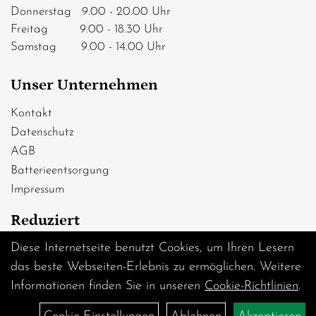
Donnerstag 9.00 - 20.00 Uhr
Freitag 9.00 - 18.30 Uhr
Samstag 9.00 - 14.00 Uhr
Unser Unternehmen
Kontakt
Datenschutz
AGB
Batterieentsorgung
Impressum
Reduziert
Diese Internetseite benutzt Cookies, um Ihren Lesern
Abverkauf Fahrräder
das beste Webseiten-Erlebnis zu ermöglichen. Weitere
Informationen finden Sie in unseren
Cookie-Richtlinien
.