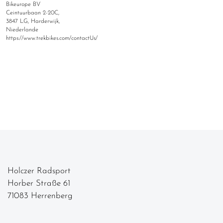
Bikeurope BV
Ceintuurbaan 2-20C,
3847 LG, Harderwijk,
Niederlande
https://www.trekbikes.com/contactUs/
Holczer Radsport
Horber Straße 61
71083 Herrenberg